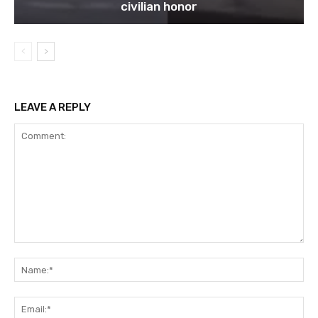
civilian honor
LEAVE A REPLY
Comment:
Na
Ema