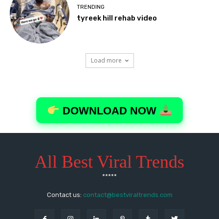
All Best Viral Trends
*****
Contact us:
contact@bestviraltrends.com